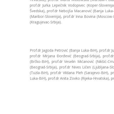
prof.dr Jurka Lepečnik Vodopivec (Koper-Slovenija)
Švedska), prof.dr Nebojša Macanović (Banja Luka-Bo
(Maribor-Slovenija), prof.dr Inna Bovina (Moscow-
(Kragujevac-Srbija).
Prof.dr Jagoda Petrović (Banja Luka-BiH), prof.dr J
prof.dr Mirjana Đorđević (Beograd-Srbija), prof.d
(Brčko-BiH), prof.dr Veselin Mićanović (Nikšić-Cr
(Beograd-Srbija), prof.dr Nives Ličen (Ljubljana-
(Tuzla-BiH), prof.dr Vildana Pleh (Sarajevo-BiH),
Luka-BiH), prof.dr Anita Zovko (Rijeka-Hrvatska), 