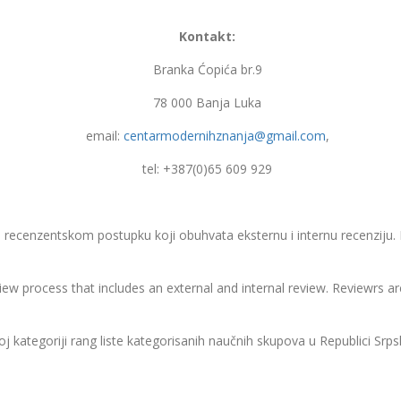
Kontakt:
Branka Ćopića br.9
78 000 Banja Luka
email:
centarmodernihznanja@gmail.com
,
tel: +387(0)65 609 929
 recenzentskom postupku koji obuhvata eksternu i internu recenziju
w process that includes an external and internal review. Reviewrs are 
j kategoriji rang liste kategorisanih naučnih skupova u Republici Srps