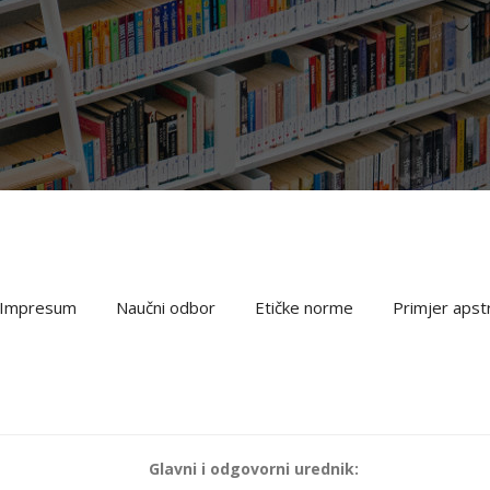
Impresum
Naučni odbor
Etičke norme
Primjer apst
Glavni i odgovorni urednik: