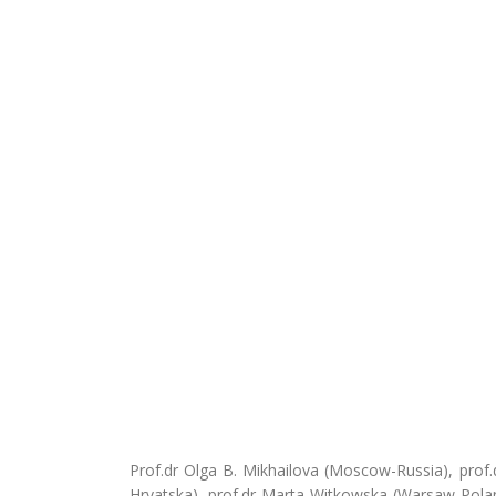
Prof.dr Olga В. Mikhailova (Moscow-Russia), prof.d
Hrvatska), prof.dr Marta Witkowska (Warsaw-Polan