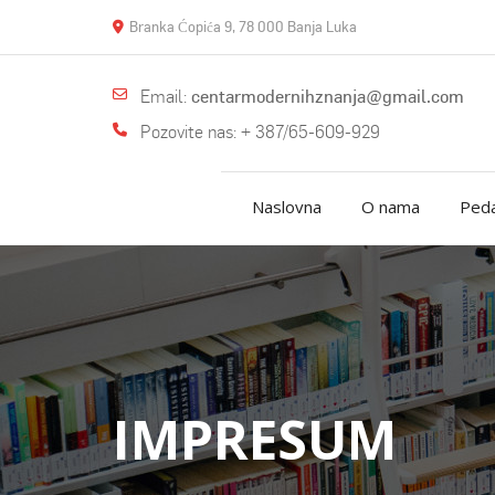
Branka Ćopića 9, 78 000 Banja Luka
Email:
centarmodernihznanja@gmail.com
Pozovite nas: + 387/65-609-929
Naslovna
O nama
Peda
IMPRESUM