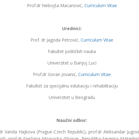
Prof.dr Nebojša Macanović,
Curriculum Vitae
Urednici:
Prof. dr Jagoda Petrović,
Curriculum Vitae
Fakultet političkih nauka
Univerzitet u Banjoj Luci
Prof.dr Goran Jovanić,
Curriculum Vitae
Fakultet za specijalnu edukaciju i rehabilitaciju
Univerzitet u Beogradu
Naučni odbor:
r Vanda Hajkova (Prague-Czech Republic), prof.dr Aleksandar Jugović
d), prof.dr Snežana Mojsoska (Skopje- Republika Severna Makedonija