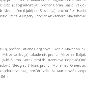
ć-Ćitić (Beograd-Srbija), prof.dr Goran Bašić (Växjö-
 Nives Ličen (Ljubljana-Slovenija), prof.dr Rok Hacin
Laszlo (Pécs -Hungary), doc.dr Aleksandra Maksimović
a-BiH), prof.dr Tatjana Gerginova (Skopje-Makedonija),
 Mitrovica-Srbija), akademik prof.dr Miroslav Baljak
(Nikšić-Crna Gora), prof.dr Branislava Popović-Ćitić
n Nedović (Beograd-Srbija), prof.dr Muhamed Omerović
 (Rijeka-Hrvatska), prof.dr Nebojša Macanović (Banja
–BiH).