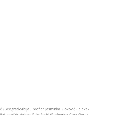
 (Beograd-Srbija), prof.dr Jasminka Zloković (Rijeka-
), prof.dr Velimir Rakočević (Podgorica-Crna Gora),