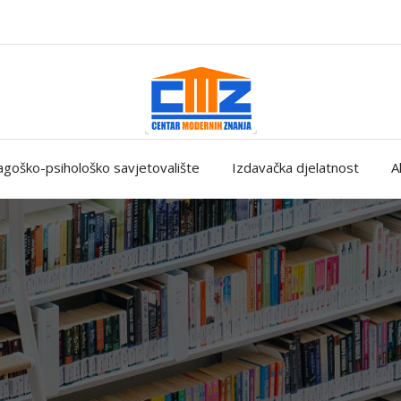
goško-psihološko savjetovalište
Izdavačka djelatnost
A