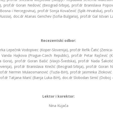
, prof.dr Goran Nedović (Beograd-Srbija), prof.dr Branislava Popovi
sna i Hercegovina), prof.dr Sonja Kovačević (Split-Hrvatska), prof.dr
Russia), doc.dr Atanas Genchev (Sofia-Bulgaria), prof.dr Gal Istvan 
Recezentski odbor:
urka Lepečnik Vodopivec (Koper-Slovenija), prof.dr Refik Čatić (Zenic
r Vanda Hajkova (Prague-Czech Republic), prof.dr Petar Rajčević (K.
na Gora), prof.dr Goran Bašić (Växjö-Švedska), prof.dr Nada Šakotić 
Slovenija), prof.dr Branislava Knežić (Beograd-Srbija), prof.dr Gora
 prof.dr Nermin Mulaosmanović (Tuzla-BiH), prof.dr Jasminka Zloković
prof.dr Tatjana Marić (Banja Luka-BiH), doc.dr Slobodan Simić (Doboj 
Lektor i korektor:
Nina Kujača